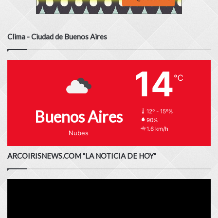
Clima - Ciudad de Buenos Aires
14
℃
Buenos Aires
12º - 15º%
90%
1.6 km/h
Nubes
ARCOIRISNEWS.COM "LA NOTICIA DE HOY"