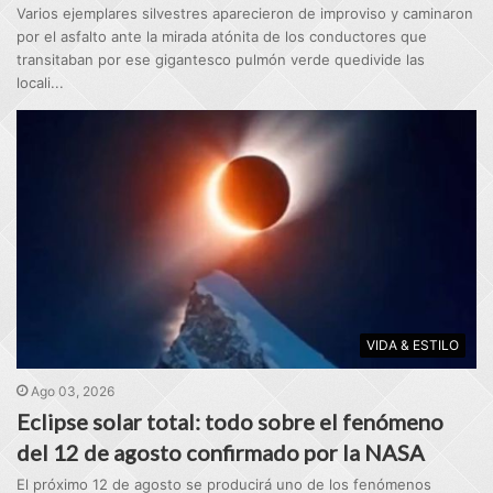
Varios ejemplares silvestres aparecieron de improviso y caminaron
por el asfalto ante la mirada atónita de los conductores que
transitaban por ese gigantesco pulmón verde quedivide las
locali...
VIDA & ESTILO
Ago 03, 2026
Eclipse solar total: todo sobre el fenómeno
del 12 de agosto confirmado por la NASA
El próximo 12 de agosto se producirá uno de los fenómenos