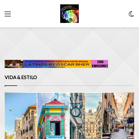
Menu
C
m
VIDA & ESTILO