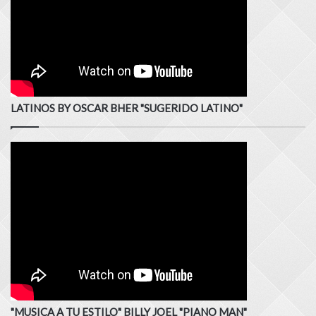
LATINOS BY OSCAR BHER "SUGERIDO LATINO"
"MUSICA A TU ESTILO" BILLY JOEL "PIANO MAN"