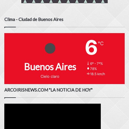
Clima - Ciudad de Buenos Aires
6
℃
Buenos Aires
6º - 7º%
78%
18.5 km/h
Cielo claro
ARCOIRISNEWS.COM "LA NOTICIA DE HOY"