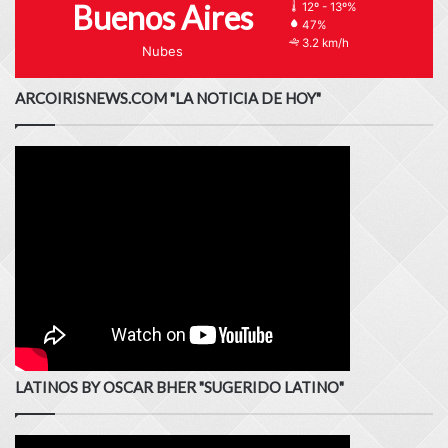
Buenos Aires
12º - 13º%
47%
3.2 km/h
Nubes
ARCOIRISNEWS.COM "LA NOTICIA DE HOY"
LATINOS BY OSCAR BHER "SUGERIDO LATINO"