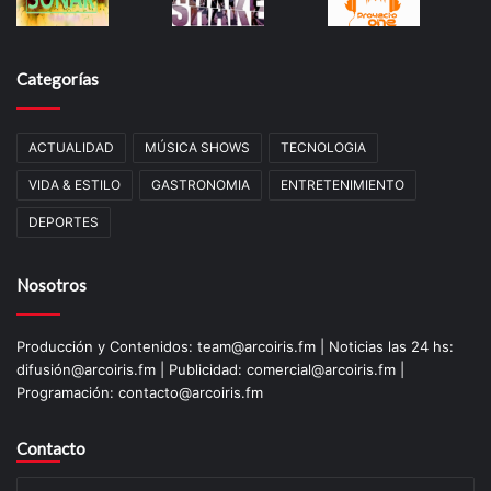
Categorías
ACTUALIDAD
MÚSICA SHOWS
TECNOLOGIA
VIDA & ESTILO
GASTRONOMIA
ENTRETENIMIENTO
DEPORTES
Nosotros
Producción y Contenidos: team@arcoiris.fm | Noticias las 24 hs:
difusión@arcoiris.fm | Publicidad: comercial@arcoiris.fm |
Programación: contacto@arcoiris.fm
Contacto
Su