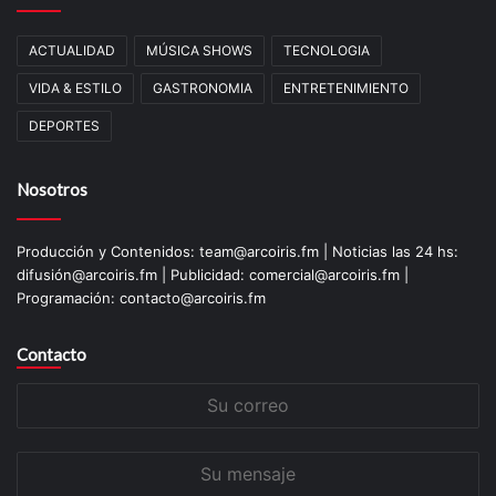
ACTUALIDAD
MÚSICA SHOWS
TECNOLOGIA
VIDA & ESTILO
GASTRONOMIA
ENTRETENIMIENTO
DEPORTES
Nosotros
Producción y Contenidos: team@arcoiris.fm | Noticias las 24 hs:
difusión@arcoiris.fm | Publicidad: comercial@arcoiris.fm |
Programación: contacto@arcoiris.fm
Contacto
Su
correo
Su
mensaje