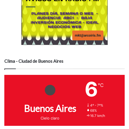
Clima - Ciudad de Buenos Aires
6
℃
Buenos Aires
4º - 7º%
68%
16.7 km/h
Cielo claro